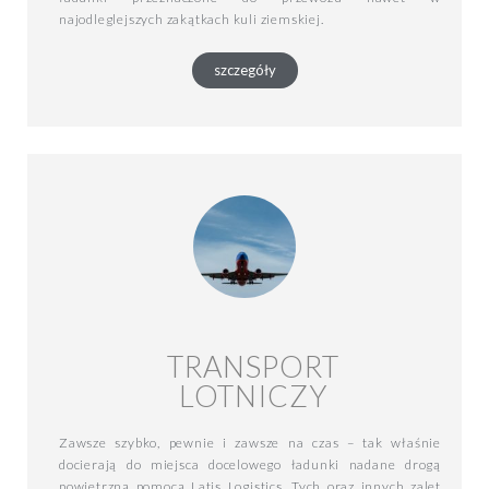
najodleglejszych zakątkach kuli ziemskiej.
szczegóły
TRANSPORT
LOTNICZY
Zawsze szybko, pewnie i zawsze na czas – tak właśnie
docierają do miejsca docelowego ładunki nadane drogą
powietrzną pomocą Latis Logistics. Tych oraz innych zalet