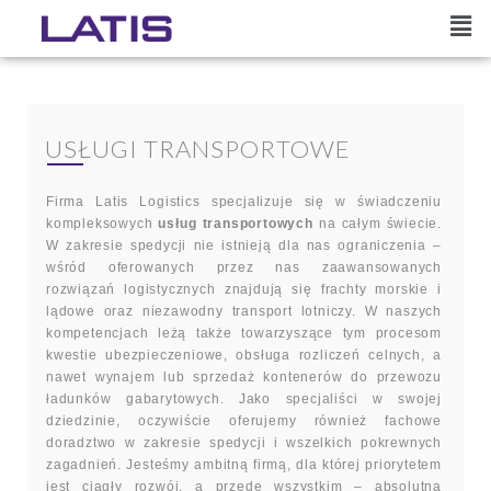
USŁUGI TRANSPORTOWE
Firma Latis Logistics specjalizuje się w świadczeniu
kompleksowych
usług transportowych
na całym świecie.
W zakresie spedycji nie istnieją dla nas ograniczenia –
wśród oferowanych przez nas zaawansowanych
rozwiązań logistycznych znajdują się frachty morskie i
lądowe oraz niezawodny transport lotniczy. W naszych
kompetencjach leżą także towarzyszące tym procesom
kwestie ubezpieczeniowe, obsługa rozliczeń celnych, a
nawet wynajem lub sprzedaż kontenerów do przewozu
ładunków gabarytowych. Jako specjaliści w swojej
dziedzinie, oczywiście oferujemy również fachowe
doradztwo w zakresie spedycji i wszelkich pokrewnych
zagadnień. Jesteśmy ambitną firmą, dla której priorytetem
jest ciągły rozwój, a przede wszystkim – absolutna