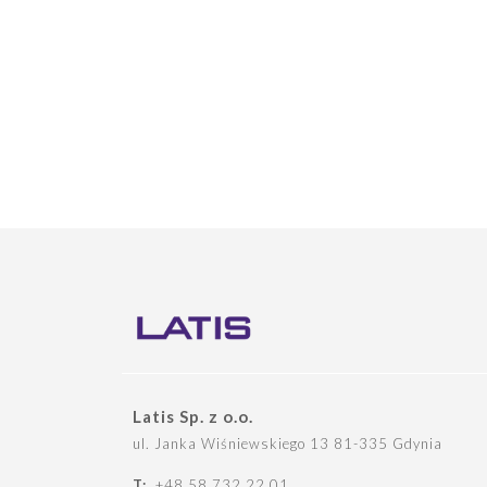
Latis Sp. z o.o.
ul. Janka Wiśniewskiego 13 81-335 Gdynia
T:
+48 58 732 22 01