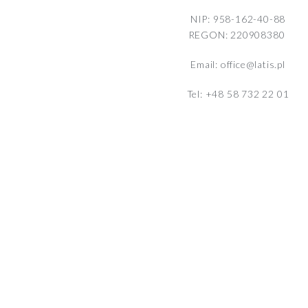
NIP: 958-162-40-88
REGON: 220908380
Email: office@latis.pl
Tel: +48 58 732 22 01