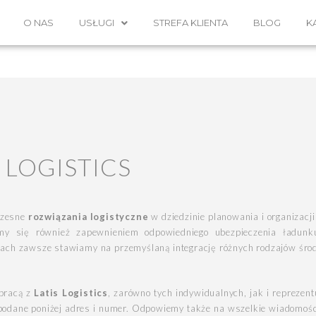
O NAS
USŁUGI
STREFA KLIENTA
BLOG
K
 LOGISTICS
czesne
rozwiązania logistyczne
w dziedzinie planowania i organizacji
my się również zapewnieniem odpowiedniego ubezpieczenia ładunku
ch zawsze stawiamy na przemyślaną integrację różnych rodzajów śro
pracą z
Latis Logistics
, zarówno tych indywidualnych, jak i repreze
 podane poniżej adres i numer. Odpowiemy także na wszelkie wiadomośc